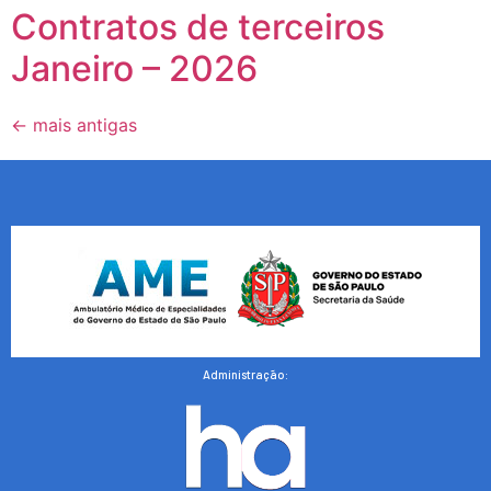
Contratos de terceiros
Janeiro – 2026
←
mais antigas
Administração: