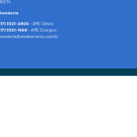
85574
Ouvidoria
(17) 3321-2800
– AME Clínico
(17) 3321-1500
– AME Cirúrgico
ouvidoria@amebarretos.com.br