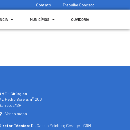
Contato
Trabalhe Conosco
NCIA
MUNICÍPIOS
OUVIDORIA
AME - Cirúrgico
Av. Pedro Borela, n° 200
Barretos/SP
Ver no mapa
Diretor Técnico:
Dr. Cassio Meinberg Geraige – CRM