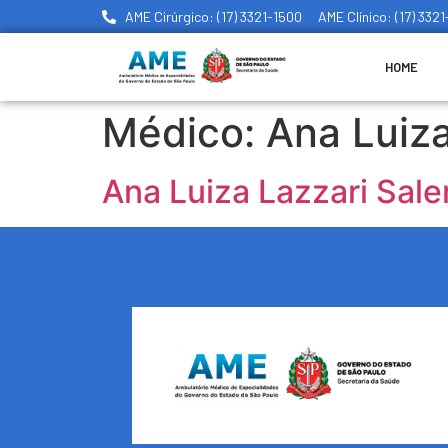
AME Cirúrgico: (17) 3321-1500
AME Clínico: (17) 332
HOME
Médico:
Ana Luiza
Ana Luiza Lazzari Sale