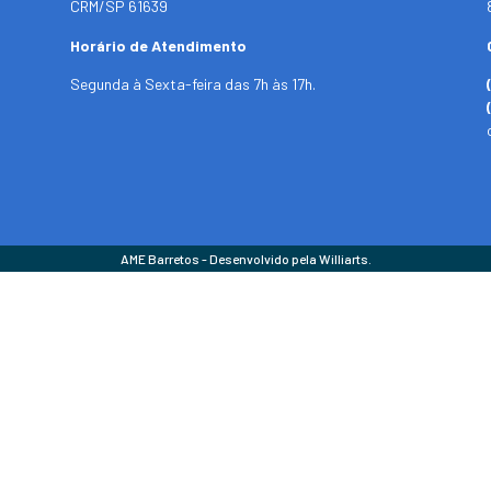
CRM/SP 61639
Horário de Atendimento
Segunda à Sexta-feira das 7h às 17h.
AME Barretos - Desenvolvido pela Williarts.