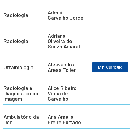
Ademir
Radiologia
Carvalho Jorge
Adriana
Radiologia
Oliveira de
Souza Amaral
Alessandro
Oftalmologia
Mini Currículo
Areas Toller
Radiologia e
Alice Ribeiro
Diagnóstico por
Viana de
Imagem
Carvalho
Ambulatório da
Ana Amelia
Dor
Freire Furtado