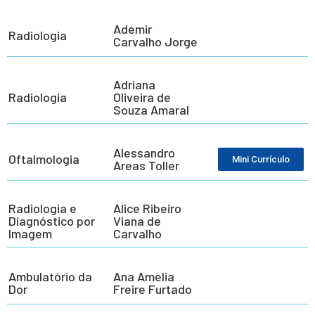
Ademir
Radiologia
Carvalho Jorge
Adriana
Radiologia
Oliveira de
Souza Amaral
Alessandro
Oftalmologia
Mini Currículo
Areas Toller
Radiologia e
Alice Ribeiro
Diagnóstico por
Viana de
Imagem
Carvalho
Ambulatório da
Ana Amelia
Dor
Freire Furtado