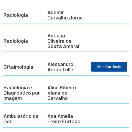
Ademir
Radiologia
Carvalho Jorge
Adriana
Radiologia
Oliveira de
Souza Amaral
Alessandro
Oftalmologia
Mini Currículo
Areas Toller
Radiologia e
Alice Ribeiro
Diagnóstico por
Viana de
Imagem
Carvalho
Ambulatório da
Ana Amelia
Dor
Freire Furtado