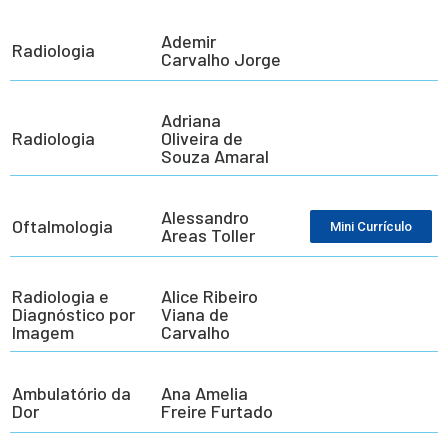
Ademir
Radiologia
Carvalho Jorge
Adriana
Radiologia
Oliveira de
Souza Amaral
Alessandro
Oftalmologia
Mini Currículo
Areas Toller
Radiologia e
Alice Ribeiro
Diagnóstico por
Viana de
Imagem
Carvalho
Ambulatório da
Ana Amelia
Dor
Freire Furtado