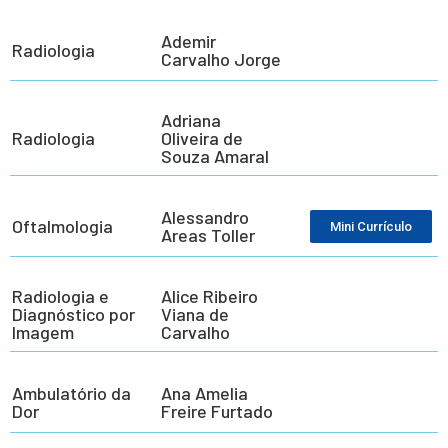
Ademir
Radiologia
Carvalho Jorge
Adriana
Radiologia
Oliveira de
Souza Amaral
Alessandro
Oftalmologia
Mini Currículo
Areas Toller
Radiologia e
Alice Ribeiro
Diagnóstico por
Viana de
Imagem
Carvalho
Ambulatório da
Ana Amelia
Dor
Freire Furtado