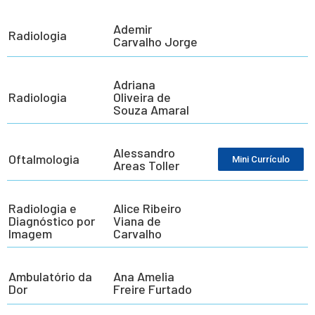
Ademir
Radiologia
Carvalho Jorge
Adriana
Radiologia
Oliveira de
Souza Amaral
Alessandro
Oftalmologia
Mini Currículo
Areas Toller
Radiologia e
Alice Ribeiro
Diagnóstico por
Viana de
Imagem
Carvalho
Ambulatório da
Ana Amelia
Dor
Freire Furtado