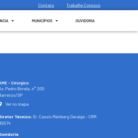
Contato
Trabalhe Conosco
NCIA
MUNICÍPIOS
OUVIDORIA
AME - Cirúrgico
Av. Pedro Borela, n° 200
Barretos/SP
Ver no mapa
Diretor Técnico:
Dr. Cassio Meinberg Geraige – CRM
85574
Ouvidoria