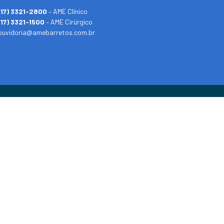
(17) 3321-2800
– AME Clínico
(17) 3321-1500
– AME Cirúrgico
ouvidoria@amebarretos.com.br