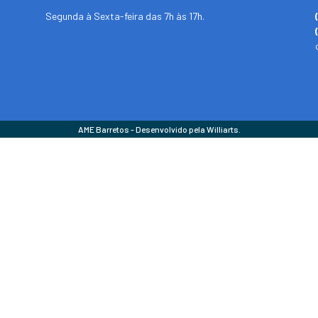
Segunda à Sexta-feira das 7h às 17h.
AME Barretos - Desenvolvido pela Williarts.