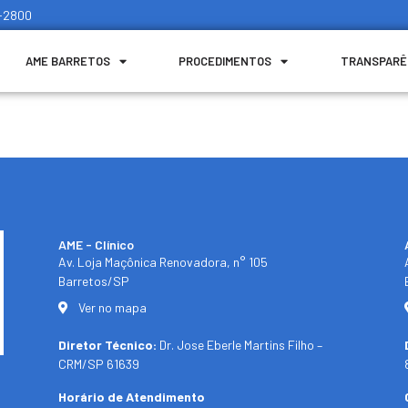
1-2800
AME BARRETOS
PROCEDIMENTOS
TRANSPARÊ
AME - Clínico​
Av. Loja Maçônica Renovadora, n° 105
Barretos/SP​
Ver no mapa
Diretor Técnico:
Dr. Jose Eberle Martins Filho –
CRM/SP 61639
Horário de Atendimento