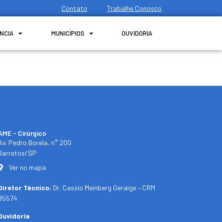
Contato
Trabalhe Conosco
NCIA
MUNICÍPIOS
OUVIDORIA
AME - Cirúrgico
Av. Pedro Borela, n° 200
Barretos/SP
Ver no mapa
Diretor Técnico:
Dr. Cassio Meinberg Geraige – CRM
85574
Ouvidoria