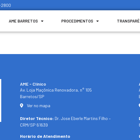
1-2800
AME BARRETOS
PROCEDIMENTOS
TRANSPARÊ
AME - Clínico​
Av. Loja Maçônica Renovadora, n° 105
Barretos/SP​
Ver no mapa
Diretor Técnico:
Dr. Jose Eberle Martins Filho –
CRM/SP 61639
Horário de Atendimento