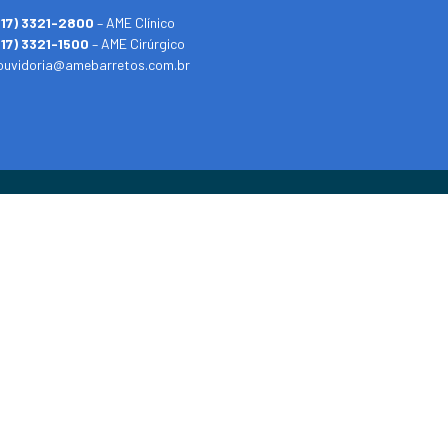
(17) 3321-2800
– AME Clínico
(17) 3321-1500
– AME Cirúrgico
ouvidoria@amebarretos.com.br