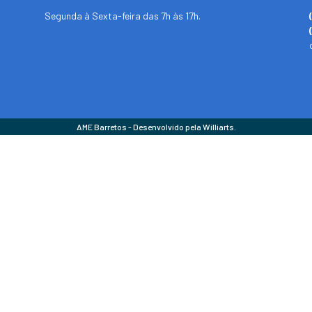
Segunda à Sexta-feira das 7h às 17h.
AME Barretos - Desenvolvido pela Williarts.