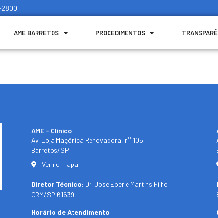
1-2800
AME BARRETOS
PROCEDIMENTOS
TRANSPARÊ
AME - Clínico​
Av. Loja Maçônica Renovadora, n° 105
Barretos/SP​
Ver no mapa
Diretor Técnico:
Dr. Jose Eberle Martins Filho –
CRM/SP 61639
Horário de Atendimento