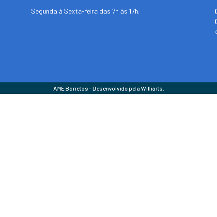
Segunda à Sexta-feira das 7h às 17h.
AME Barretos - Desenvolvido pela Williarts.