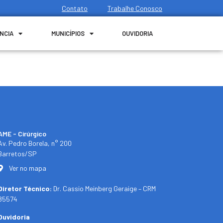
Contato
Trabalhe Conosco
NCIA
MUNICÍPIOS
OUVIDORIA
AME - Cirúrgico
Av. Pedro Borela, n° 200
Barretos/SP
Ver no mapa
Diretor Técnico:
Dr. Cassio Meinberg Geraige – CRM
85574
Ouvidoria