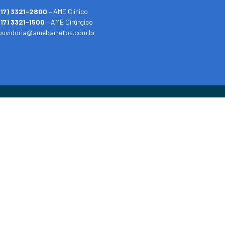
(17) 3321-2800
– AME Clínico
(17) 3321-1500
– AME Cirúrgico
ouvidoria@amebarretos.com.br