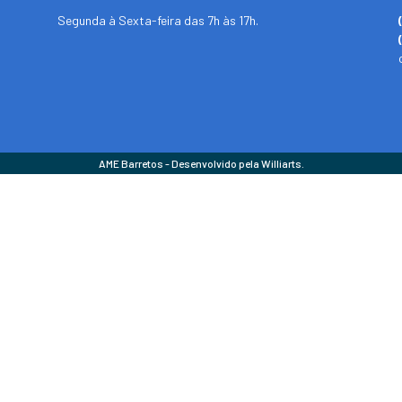
Segunda à Sexta-feira das 7h às 17h.
AME Barretos - Desenvolvido pela Williarts.