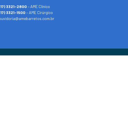
(17) 3321-2800
– AME Clínico
(17) 3321-1500
– AME Cirúrgico
ouvidoria@amebarretos.com.br