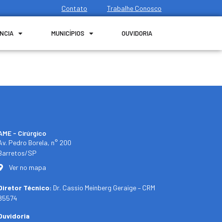
Contato
Trabalhe Conosco
NCIA
MUNICÍPIOS
OUVIDORIA
AME - Cirúrgico
Av. Pedro Borela, n° 200
Barretos/SP
Ver no mapa
Diretor Técnico:
Dr. Cassio Meinberg Geraige – CRM
85574
Ouvidoria