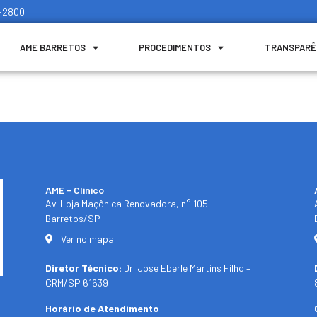
1-2800
AME BARRETOS
PROCEDIMENTOS
TRANSPARÊ
AME - Clínico​
Av. Loja Maçônica Renovadora, n° 105
Barretos/SP​
Ver no mapa
Diretor Técnico:
Dr. Jose Eberle Martins Filho –
CRM/SP 61639
Horário de Atendimento