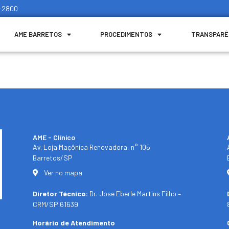
1-2800
AME BARRETOS
PROCEDIMENTOS
TRANSPARÊ
AME - Clínico​
Av. Loja Maçônica Renovadora, n° 105
Barretos/SP​
Ver no mapa
Diretor Técnico:
Dr. Jose Eberle Martins Filho –
CRM/SP 61639
Horário de Atendimento