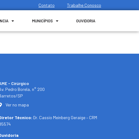
Contato
Trabalhe Conosco
NCIA
MUNICÍPIOS
OUVIDORIA
AME - Cirúrgico
Av. Pedro Borela, n° 200
Barretos/SP
Ver no mapa
Diretor Técnico:
Dr. Cassio Meinberg Geraige – CRM
85574
Ouvidoria