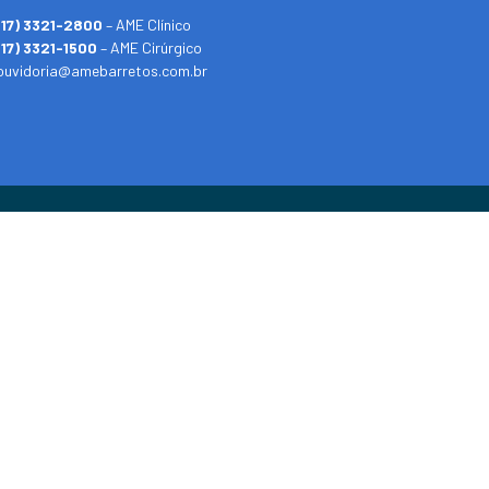
(17) 3321-2800
– AME Clínico
(17) 3321-1500
– AME Cirúrgico
ouvidoria@amebarretos.com.br