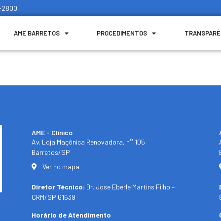
1-2800
AME BARRETOS
PROCEDIMENTOS
TRANSPARÊ
AME - Clínico​
Av. Loja Maçônica Renovadora, n° 105
Barretos/SP​
Ver no mapa
Diretor Técnico:
Dr. Jose Eberle Martins Filho –
CRM/SP 61639
Horário de Atendimento