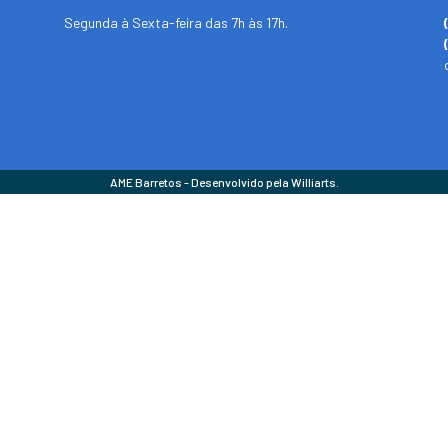
Segunda à Sexta-feira das 7h às 17h.
AME Barretos - Desenvolvido pela Williarts.