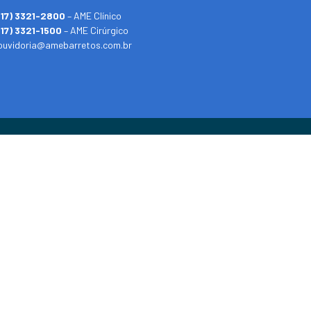
(17) 3321-2800
– AME Clínico
(17) 3321-1500
– AME Cirúrgico
ouvidoria@amebarretos.com.br