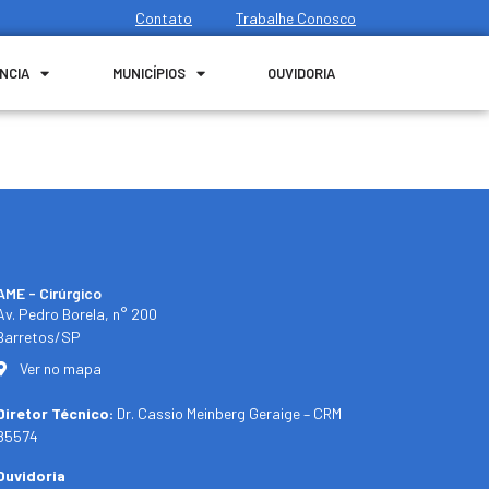
Contato
Trabalhe Conosco
NCIA
MUNICÍPIOS
OUVIDORIA
AME - Cirúrgico
Av. Pedro Borela, n° 200
Barretos/SP
Ver no mapa
Diretor Técnico:
Dr. Cassio Meinberg Geraige – CRM
85574
Ouvidoria