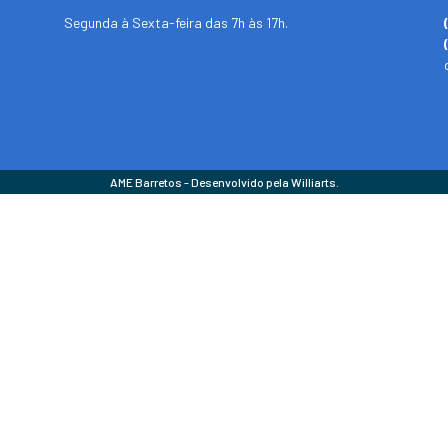
Segunda à Sexta-feira das 7h às 17h.
AME Barretos - Desenvolvido pela Williarts.