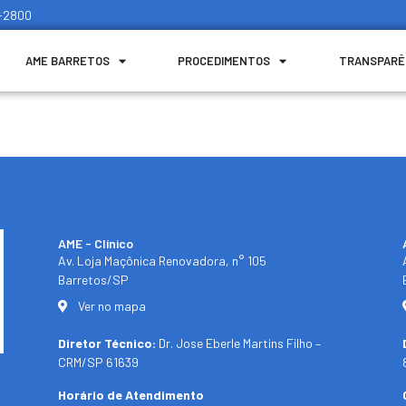
1-2800
AME BARRETOS
PROCEDIMENTOS
TRANSPARÊ
AME - Clínico​
Av. Loja Maçônica Renovadora, n° 105
Barretos/SP​
Ver no mapa
Diretor Técnico:
Dr. Jose Eberle Martins Filho –
CRM/SP 61639
Horário de Atendimento