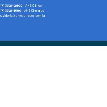
(17) 3321-2800
– AME Clínico
(17) 3321-1500
– AME Cirúrgico
ouvidoria@amebarretos.com.br