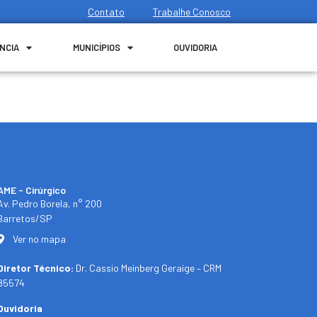
Contato
Trabalhe Conosco
NCIA
MUNICÍPIOS
OUVIDORIA
AME - Cirúrgico
Av. Pedro Borela, n° 200
Barretos/SP
Ver no mapa
Diretor Técnico:
Dr. Cassio Meinberg Geraige – CRM
85574
Ouvidoria