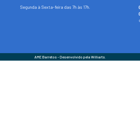
Segunda à Sexta-feira das 7h às 17h.
AME Barretos - Desenvolvido pela Williarts.