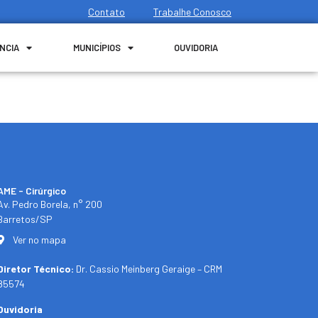
Contato
Trabalhe Conosco
NCIA
MUNICÍPIOS
OUVIDORIA
AME - Cirúrgico
Av. Pedro Borela, n° 200
Barretos/SP
Ver no mapa
Diretor Técnico:
Dr. Cassio Meinberg Geraige – CRM
85574
Ouvidoria