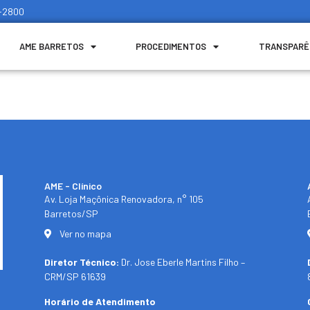
1-2800
AME BARRETOS
PROCEDIMENTOS
TRANSPARÊ
AME - Clínico​
Av. Loja Maçônica Renovadora, n° 105
Barretos/SP​
Ver no mapa
Diretor Técnico:
Dr. Jose Eberle Martins Filho –
CRM/SP 61639
Horário de Atendimento