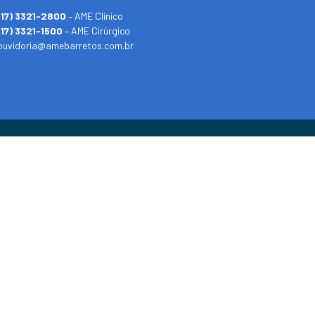
(17) 3321-2800
– AME Clínico
(17) 3321-1500
– AME Cirúrgico
ouvidoria@amebarretos.com.br