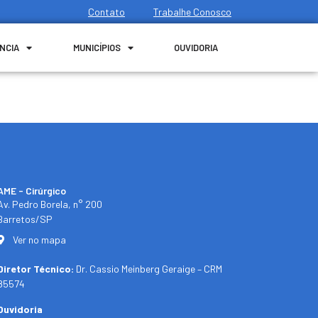
Contato
Trabalhe Conosco
NCIA
MUNICÍPIOS
OUVIDORIA
AME - Cirúrgico
Av. Pedro Borela, n° 200
Barretos/SP
Ver no mapa
Diretor Técnico:
Dr. Cassio Meinberg Geraige – CRM
85574
Ouvidoria