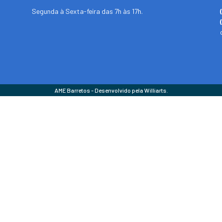
Segunda à Sexta-feira das 7h às 17h.
AME Barretos - Desenvolvido pela Williarts.