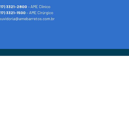
(17) 3321-2800
– AME Clínico
(17) 3321-1500
– AME Cirúrgico
ouvidoria@amebarretos.com.br