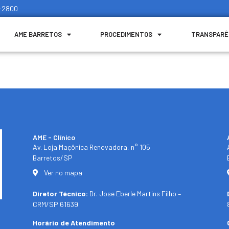
1-2800
AME BARRETOS
PROCEDIMENTOS
TRANSPARÊ
AME - Clínico​
Av. Loja Maçônica Renovadora, n° 105
Barretos/SP​
Ver no mapa
Diretor Técnico:
Dr. Jose Eberle Martins Filho –
CRM/SP 61639
Horário de Atendimento