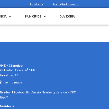
Contato
Trabalhe Conosco
NCIA
MUNICÍPIOS
OUVIDORIA
AME - Cirúrgico
Av. Pedro Borela, n° 200
Barretos/SP
Ver no mapa
Diretor Técnico:
Dr. Cassio Meinberg Geraige – CRM
85574
Ouvidoria