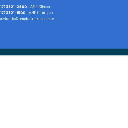
(17) 3321-2800
– AME Clínico
(17) 3321-1500
– AME Cirúrgico
ouvidoria@amebarretos.com.br