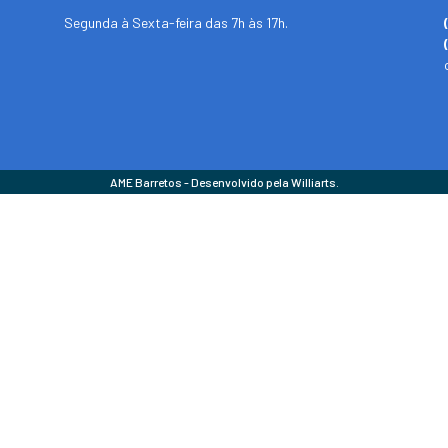
Segunda à Sexta-feira das 7h às 17h.
AME Barretos - Desenvolvido pela Williarts.