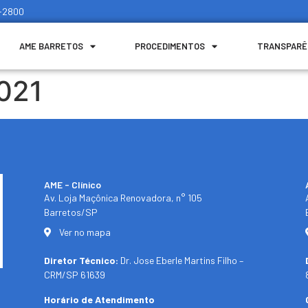
1-2800
AME BARRETOS
PROCEDIMENTOS
TRANSPARÊ
021
AME - Clínico​
Av. Loja Maçônica Renovadora, n° 105
Barretos/SP​
Ver no mapa
Diretor Técnico:
Dr. Jose Eberle Martins Filho –
CRM/SP 61639
Horário de Atendimento