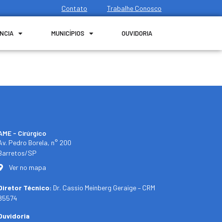
Contato
Trabalhe Conosco
NCIA
MUNICÍPIOS
OUVIDORIA
AME - Cirúrgico
Av. Pedro Borela, n° 200
Barretos/SP
Ver no mapa
Diretor Técnico:
Dr. Cassio Meinberg Geraige – CRM
85574
Ouvidoria