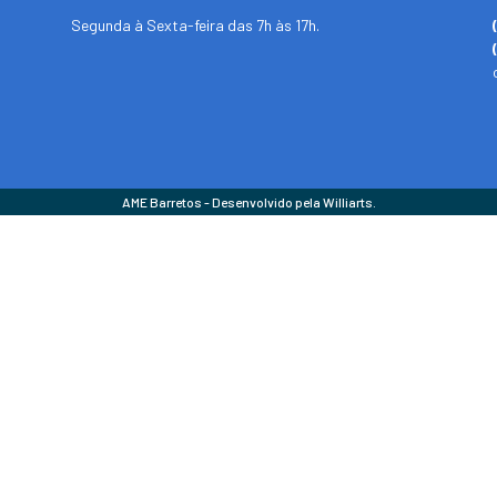
Segunda à Sexta-feira das 7h às 17h.
AME Barretos - Desenvolvido pela Williarts.