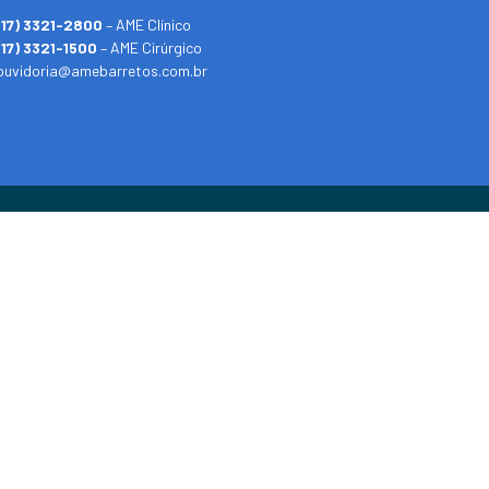
(17) 3321-2800
– AME Clínico
(17) 3321-1500
– AME Cirúrgico
ouvidoria@amebarretos.com.br