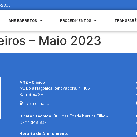
1-2800
AME BARRETOS
PROCEDIMENTOS
TRANSPARÊ
eiros – Maio 2023
AME - Clínico​
Av. Loja Maçônica Renovadora, n° 105
Barretos/SP​
Ver no mapa
Diretor Técnico:
Dr. Jose Eberle Martins Filho –
CRM/SP 61639
Horário de Atendimento