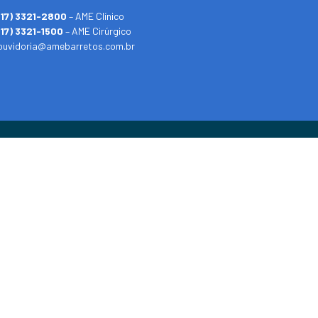
(17) 3321-2800
– AME Clínico
(17) 3321-1500
– AME Cirúrgico
ouvidoria@amebarretos.com.br