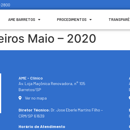
1-2800
AME BARRETOS
PROCEDIMENTOS
TRANSPARÊ
eiros Maio – 2020
AME - Clínico​
Av. Loja Maçônica Renovadora, n° 105
Barretos/SP​
Ver no mapa
Diretor Técnico:
Dr. Jose Eberle Martins Filho –
CRM/SP 61639
Horário de Atendimento