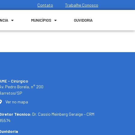
Contato
Trabalhe Conosco
NCIA
MUNICÍPIOS
OUVIDORIA
AME - Cirúrgico
Av. Pedro Borela, n° 200
Barretos/SP
Ver no mapa
Diretor Técnico:
Dr. Cassio Meinberg Geraige – CRM
85574
Ouvidoria