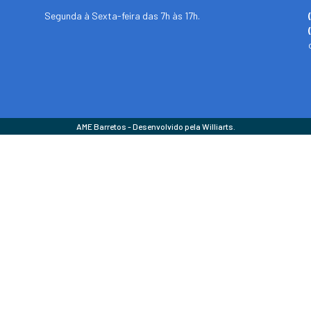
Segunda à Sexta-feira das 7h às 17h.
AME Barretos - Desenvolvido pela Williarts.