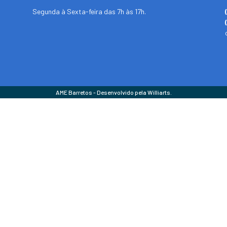
Segunda à Sexta-feira das 7h às 17h.
AME Barretos - Desenvolvido pela Williarts.