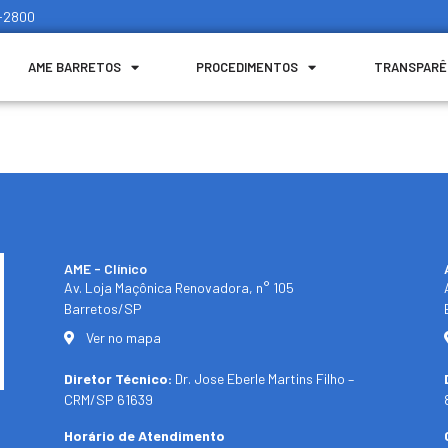
1-2800
AME BARRETOS
PROCEDIMENTOS
TRANSPARÊ
AME - Clínico​
Av. Loja Maçônica Renovadora, n° 105
Barretos/SP​
Ver no mapa
Diretor Técnico:
Dr. Jose Eberle Martins Filho –
CRM/SP 61639
Horário de Atendimento