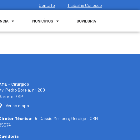
Contato
Trabalhe Conosco
NCIA
MUNICÍPIOS
OUVIDORIA
AME - Cirúrgico
Av. Pedro Borela, n° 200
Barretos/SP
Ver no mapa
Diretor Técnico:
Dr. Cassio Meinberg Geraige – CRM
85574
Ouvidoria