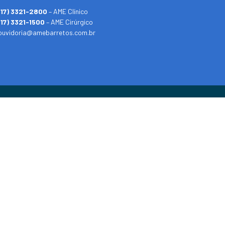
(17) 3321-2800
– AME Clínico
(17) 3321-1500
– AME Cirúrgico
ouvidoria@amebarretos.com.br